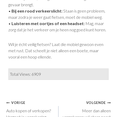
gevaar brengt.
•
Bij een rood verkeerslicht:
Staan is geen probleem,
maar zodra je weer gaat fietsen, moet de mobiel weg.
•
Luisteren met oortjes of een headset:
Mag, maar
zorg dat je het verkeer om je heen nog goed kunt horen.
Wil je écht veilig fietsen? Laat die mobiel gewoon even
met rust. Dat scheelt je niet alleen een boete, maar
vooral een hoop ellende.
Total Views: 6909
Bericht
VORIGE
VOLGENDE
Auto kopen of verkopen?
Meer dan alleen
Navigatie
Vergeet je verzekering
verzekeren: wij staan naast