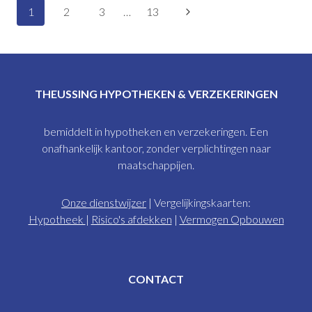
Paginanavigatie
Volgende
1
2
3
…
13
pagina
THEUSSING HYPOTHEKEN & VERZEKERINGEN
bemiddelt in hypotheken en verzekeringen. Een
onafhankelijk kantoor, zonder verplichtingen naar
maatschappijen.
Onze dienstwijzer
| Vergelijkingskaarten:
Hypotheek
|
Risico's afdekken
|
Vermogen Opbouwen
CONTACT