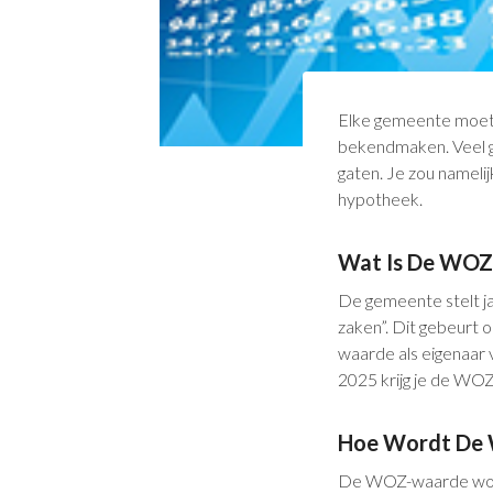
Elke gemeente moet 
bekendmaken. Veel g
gaten. Je zou nameli
hypotheek.
Wat Is De WOZ
De gemeente stelt ja
zaken”. Dit gebeurt o
waarde als eigenaar v
2025 krijg je de WOZ
Hoe Wordt De
De WOZ-waarde wordt