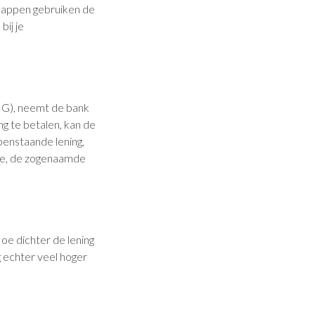
chappen gebruiken de
ij je
NHG), neemt de bank
ng te betalen, kan de
penstaande lening,
ente, de zogenaamde
oe dichter de lening
g echter veel hoger