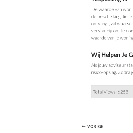
De waarde van woning
de beschikking die j
ontvangt, zal waarsch
verstandig om te cont
waarde van je woning,
Wij Helpen Je 
Als jouw adviseur st
risico-opslag. Zodra
Total Views: 6258
Bericht
VORIGE