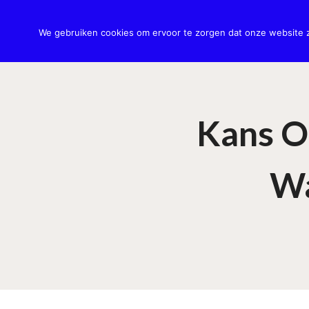
Doorgaan
naar
Hy
We gebruiken cookies om ervoor te zorgen dat onze website zo
inhoud
Kans O
Wa