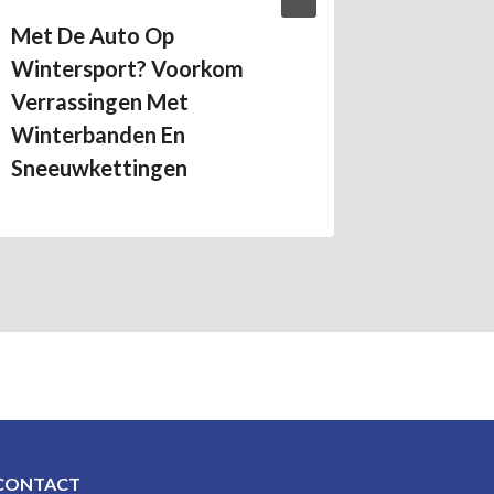
Met De Auto Op
De Fami
Wintersport? Voorkom
Met Ee
Verrassingen Met
Goede V
Winterbanden En
Sneeuwkettingen
CONTACT