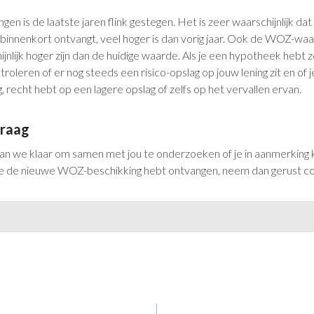
en is de laatste jaren flink gestegen. Het is zeer waarschijnlijk 
e binnenkort ontvangt, veel hoger is dan vorig jaar. Ook de WOZ-waa
ijnlijk hoger zijn dan de huidige waarde. Als je een hypotheek hebt
roleren of er nog steeds een risico-opslag op jouw lening zit en of 
 recht hebt op een lagere opslag of zelfs op het vervallen ervan.
Graag
aan we klaar om samen met jou te onderzoeken of je in aanmerking
 je de nieuwe WOZ-beschikking hebt ontvangen, neem dan gerust c