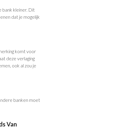
 bank kleiner. Dit
nen dat je mogelijk
nmerking komt voor
gaat deze verlaging
emen, ook al zou je
 andere banken moet
ds Van