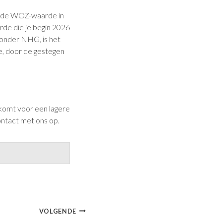
dat de WOZ-waarde in
rde die je begin 2026
 zonder NHG, is het
je, door de gestegen
 komt voor een lagere
ontact met ons op.
VOLGENDE