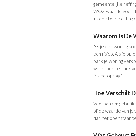
gemeentelijke heffin
WOZ-waarde voor de 
inkomstenbelasting en
Waarom Is De 
Als je een woning ko
een risico. Als je op
bank je woning verko
waardoor de bank ver
“risico-opslag”.
Hoe Verschilt D
Veel banken gebruike
bij de waarde van je
dan het openstaande b
Wat Gebeurt Er