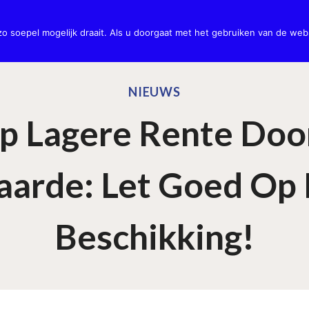
potheken
Verzekeringen
Kredieten
Privé Pensioen
Uitva
 soepel mogelijk draait. Als u doorgaat met het gebruiken van de webs
NIEUWS
p Lagere Rente Do
arde: Let Goed Op
Beschikking!