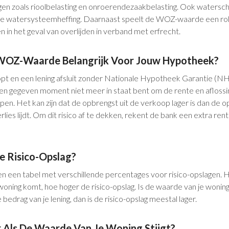
gen zoals rioolbelasting en onroerendezaakbelasting. Ook waters
watersysteemheffing. Daarnaast speelt de WOZ-waarde een rol b
 in het geval van overlijden in verband met erfrecht.
WOZ-Waarde Belangrijk Voor Jouw Hypotheek?
opt en een lening afsluit zonder Nationale Hypotheek Garantie (
 een gegeven moment niet meer in staat bent om de rente en aflossi
pen. Het kan zijn dat de opbrengst uit de verkoop lager is dan de o
lies lijdt. Om dit risico af te dekken, rekent de bank een extra r
e Risico-Opslag?
n een tabel met verschillende percentages voor risico-opslagen. H
 woning komt, hoe hoger de risico-opslag. Is de waarde van je wonin
edrag van je lening, dan is de risico-opslag meestal lager.
 Als De Waarde Van Je Woning Stijgt?