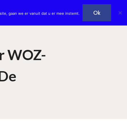
Plan een afspraak!
art
Nieuws
Contact
Ok
ite, gaan we er vanuit dat u er mee instemt.
or WOZ-
 De