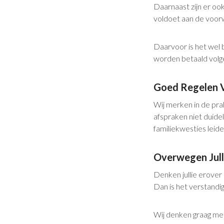
Daarnaast zijn er oo
voldoet aan de voor
Daarvoor is het wel 
worden betaald volge
Goed Regelen 
Wij merken in de pra
afspraken niet duideli
familiekwesties leide
Overwegen Julli
Denken jullie erover
Dan is het verstandi
Wij denken graag met 