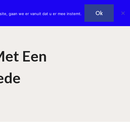
Plan een afspraak!
art
Nieuws
Contact
Ok
ite, gaan we er vanuit dat u er mee instemt.
Met Een
ede