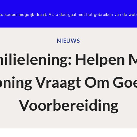
potheken
Verzekeringen
Kredieten
Privé Pensioen
Uitva
 soepel mogelijk draait. Als u doorgaat met het gebruiken van de webs
NIEUWS
ilielening: Helpen 
ning Vraagt Om Go
Voorbereiding