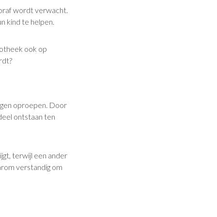
ooraf wordt verwacht.
 kind te helpen.
potheek ook op
rdt?
ragen oproepen. Door
deel ontstaan ten
gt, terwijl een ander
daarom verstandig om