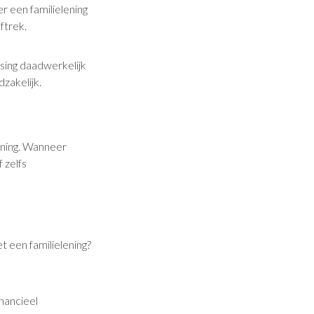
 een familielening
ftrek.
ssing daadwerkelijk
zakelijk.
ening. Wanneer
 zelfs
t een familielening?
inancieel