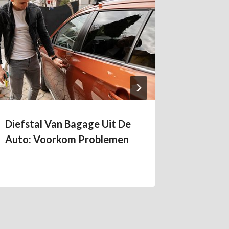
Diefstal Van Bagage Uit De
Een Won
Auto: Voorkom Problemen
Alleen V