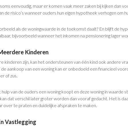
jkt soms eenvoudig, maar er komen vaak meer zaken bij kijken dan v
n de risico’s wanneer ouders hun eigen hypotheek verhogen om hun
orbeeld als de woningwaarde in de toekomst daalt? En blijft de hy
albaar, bijvoorbeeld wanneer het inkomen na pensionering lager wo
Meerdere Kinderen
 kinderen zijn, kan het ondersteunen van één kind ook andere v
ij de aankoop van een woning kan er onbedoeld een financieel voor
er of zus.
t hulp van de ouders een woning koopt en deze woning in waarde stij
n kan dat verschil later groter worden dan vooraf gedacht. Het is 
ar over te praten en duidelijke afspraken te maken.
En Vastlegging