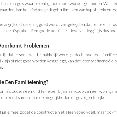
k fiscale regels waar rekening mee moet worden gehouden. Wanneer
waarden, kan het kind mogelijk gebruikmaken van hypotheekrentea
belangrijk dat de lening goed wordt vastgelegd en dat rente en aflo
ns de afspraken. Een goede administratieve vastlegging is dus nood
Voorkomt Problemen
ktijk dat er soms wat te makkelijk wordt gedacht over een familiel
jk zijn of niet goed worden vastgelegd, kan dat later tot financiële of
n.
e Een Familielening?
 om als ouders een kind te helpen bij de aankoop van een woning me
g om eerst samen naar de mogelijkheden en gevolgen te kijken.
jullie mee, zodat de constructie niet alleen goed voelt, maar ook f